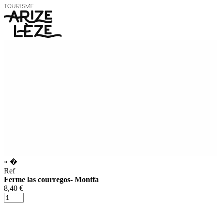
»
�
Ref
Ferme las courregos- Montfa
8,40 €