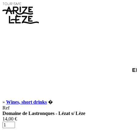
E
»
Wines, short drinks
�
Ref
Domaine de Lastronques - Lézat s/ Lèze
14,00 €