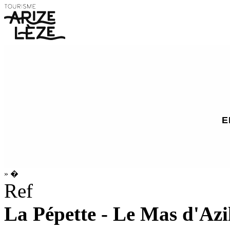
E
»
�
Ref
La Pépette - Le Mas d'Azi