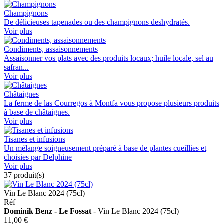
Champignons
De délicieuses tapenades ou des champignons deshydratés.
Voir plus
Condiments, assaisonnements
Assaisonner vos plats avec des produits locaux; huile locale, sel au
safran...
Voir plus
Châtaignes
La ferme de las Courregos à Montfa vous propose plusieurs produits
à base de châtaignes.
Voir plus
Tisanes et infusions
Un mélange soigneusement préparé à base de plantes cueillies et
choisies par Delphine
Voir plus
37
produit(s)
Vin Le Blanc 2024 (75cl)
Réf
Dominik Benz - Le Fossat
- Vin Le Blanc 2024 (75cl)
11,00 €