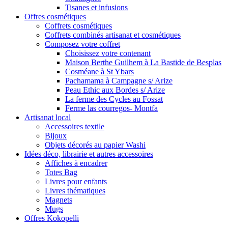
Tisanes et infusions
Offres cosmétiques
Coffrets cosmétiques
Coffrets combinés artisanat et cosmétiques
Composez votre coffret
Choisissez votre contenant
Maison Berthe Guilhem à La Bastide de Besplas
Cosméane à St Ybars
Pachamama à Campagne s/ Arize
Peau Ethic aux Bordes s/ Arize
La ferme des Cycles au Fossat
Ferme las courregos- Montfa
Artisanat local
Accessoires textile
Bijoux
Objets décorés au papier Washi
Idées déco, librairie et autres accessoires
Affiches à encadrer
Totes Bag
Livres pour enfants
Livres thématiques
Magnets
Mugs
Offres Kokopelli