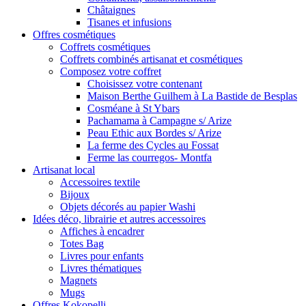
Châtaignes
Tisanes et infusions
Offres cosmétiques
Coffrets cosmétiques
Coffrets combinés artisanat et cosmétiques
Composez votre coffret
Choisissez votre contenant
Maison Berthe Guilhem à La Bastide de Besplas
Cosméane à St Ybars
Pachamama à Campagne s/ Arize
Peau Ethic aux Bordes s/ Arize
La ferme des Cycles au Fossat
Ferme las courregos- Montfa
Artisanat local
Accessoires textile
Bijoux
Objets décorés au papier Washi
Idées déco, librairie et autres accessoires
Affiches à encadrer
Totes Bag
Livres pour enfants
Livres thématiques
Magnets
Mugs
Offres Kokopelli