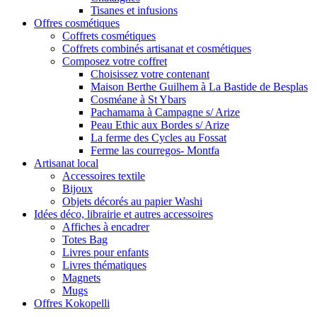
Tisanes et infusions
Offres cosmétiques
Coffrets cosmétiques
Coffrets combinés artisanat et cosmétiques
Composez votre coffret
Choisissez votre contenant
Maison Berthe Guilhem à La Bastide de Besplas
Cosméane à St Ybars
Pachamama à Campagne s/ Arize
Peau Ethic aux Bordes s/ Arize
La ferme des Cycles au Fossat
Ferme las courregos- Montfa
Artisanat local
Accessoires textile
Bijoux
Objets décorés au papier Washi
Idées déco, librairie et autres accessoires
Affiches à encadrer
Totes Bag
Livres pour enfants
Livres thématiques
Magnets
Mugs
Offres Kokopelli