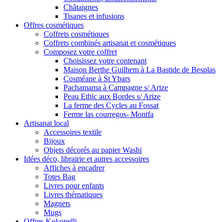
Châtaignes
Tisanes et infusions
Offres cosmétiques
Coffrets cosmétiques
Coffrets combinés artisanat et cosmétiques
Composez votre coffret
Choisissez votre contenant
Maison Berthe Guilhem à La Bastide de Besplas
Cosméane à St Ybars
Pachamama à Campagne s/ Arize
Peau Ethic aux Bordes s/ Arize
La ferme des Cycles au Fossat
Ferme las courregos- Montfa
Artisanat local
Accessoires textile
Bijoux
Objets décorés au papier Washi
Idées déco, librairie et autres accessoires
Affiches à encadrer
Totes Bag
Livres pour enfants
Livres thématiques
Magnets
Mugs
Offres Kokopelli