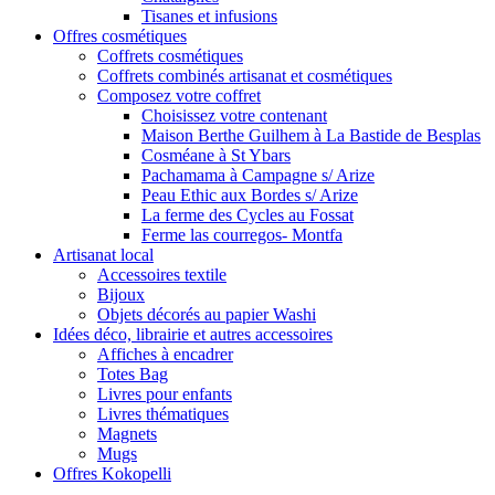
Tisanes et infusions
Offres cosmétiques
Coffrets cosmétiques
Coffrets combinés artisanat et cosmétiques
Composez votre coffret
Choisissez votre contenant
Maison Berthe Guilhem à La Bastide de Besplas
Cosméane à St Ybars
Pachamama à Campagne s/ Arize
Peau Ethic aux Bordes s/ Arize
La ferme des Cycles au Fossat
Ferme las courregos- Montfa
Artisanat local
Accessoires textile
Bijoux
Objets décorés au papier Washi
Idées déco, librairie et autres accessoires
Affiches à encadrer
Totes Bag
Livres pour enfants
Livres thématiques
Magnets
Mugs
Offres Kokopelli